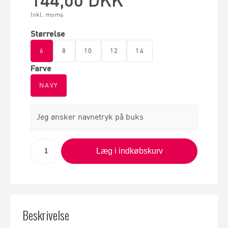
Inkl. moms
Størrelse
6
8
10
12
14
Farve
NAVY
Jeg ønsker navnetryk på buks
Læg i indkøbskurv
Beskrivelse