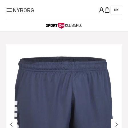
0
NYBORG
DK