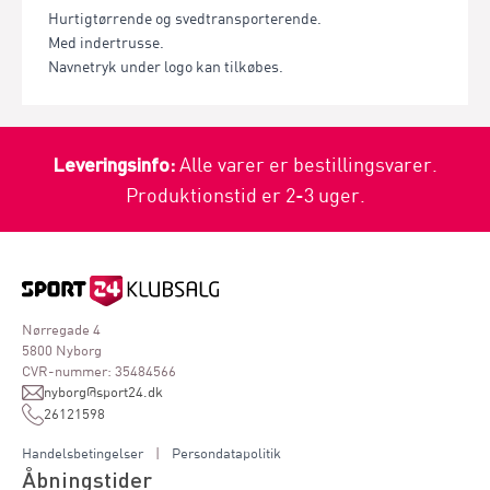
Hurtigtørrende og svedtransporterende.
Med indertrusse.
Navnetryk under logo kan tilkøbes.
Leveringsinfo:
Alle varer er bestillingsvarer.
Produktionstid er 2-3 uger.
Nørregade 4
5800 Nyborg
CVR-nummer: 35484566
nyborg@sport24.dk
26121598
Handelsbetingelser
|
Persondatapolitik
Åbningstider