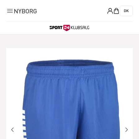
0
NYBORG
DK