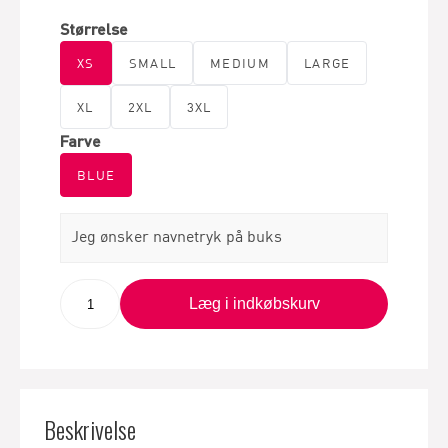
Størrelse
XS
SMALL
MEDIUM
LARGE
XL
2XL
3XL
Farve
BLUE
Jeg ønsker navnetryk på buks
Læg i indkøbskurv
Beskrivelse