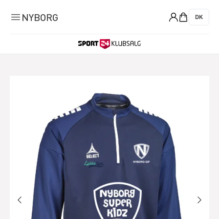
0
NYBORG
DK