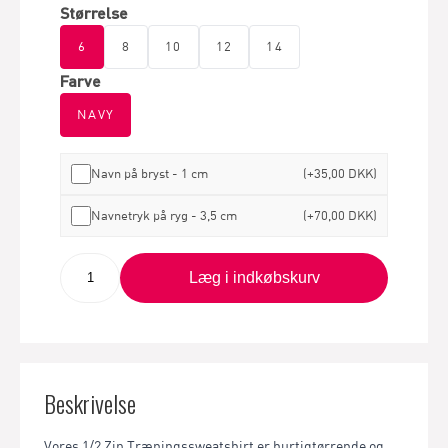
Størrelse
6
8
10
12
14
Farve
NAVY
Navn på bryst - 1 cm
(+35,00 DKK)
Navnetryk på ryg - 3,5 cm
(+70,00 DKK)
Læg i indkøbskurv
Beskrivelse
Vores 1/2 Zip Træningssweatshirt er hurtigtørrende og