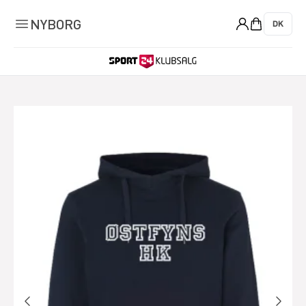
0
NYBORG
DK