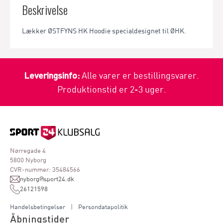
Beskrivelse
Lækker ØSTFYNS HK Hoodie specialdesignet til ØHK.
Leveringsinfo:
Alle varer er bestillingsvarer.
Produktionstid er 2-3 uger.
Nørregade 4
5800 Nyborg
CVR-nummer: 35484566
nyborg@sport24.dk
26121598
Handelsbetingelser
|
Persondatapolitik
Åbningstider