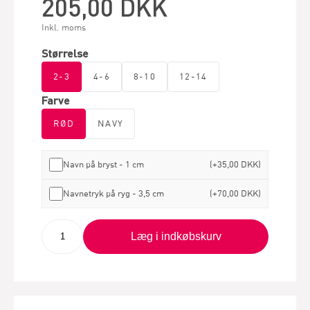
205,00 DKK
Inkl. moms
Størrelse
2-3
4-6
8-10
12-14
Farve
RØD
NAVY
Navn på bryst - 1 cm
(+35,00 DKK)
Navnetryk på ryg - 3,5 cm
(+70,00 DKK)
Læg i indkøbskurv